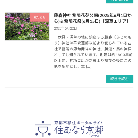
藤森神社 紫陽花苑公開(2025年6月1日か
お知らせ
ら)＆紫陽花祭(6月15日)【深草エリア】
2025年5月22日
伏見・深草の地に鎮座する藤森（ふじのも
り）神社は平安遷都以前より祀られている古
社で菖蒲の節句発祥の神社、勝運と馬の神様
としても知られています。創建は約1800年前
以上前、神功皇后が新羅より凱旋の後にこの
地を聖地とし、軍 […]
続きを読む