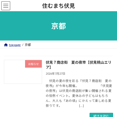
コ
ナ
住むまち伏見
ン
ビ
テ
ゲ
ン
ー
ツ
シ
京都
へ
ョ
ス
ン
キ
に
ッ
移
top page
京都
プ
動
伏見７商店街 夏の夜市【伏見桃山エリ
お知らせ
ア】
2026年7月27日
伏見の夏の夜を彩る『伏見７商店街 夏の
夜市』が今年も開催。 「伏見夏
の夜市」は伏見の商店街が集い開催される夏
の恒例イベント。夏休みの子どもはもちろ
ん、大人も『あの頃』にかえって楽しめる夏
祭りです。 […]
続きを読む