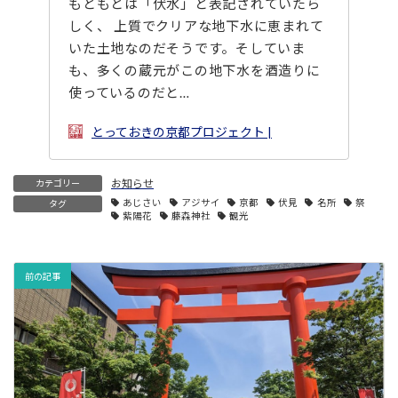
もともとは「伏水」と表記されていたら
しく、 上質でクリアな地下水に恵まれて
いた土地なのだそうです。そしていま
も、多くの蔵元がこの地下水を酒造りに
使っているのだと…
とっておきの京都プロジェクト |
お知らせ
カテゴリー
あじさい
アジサイ
京都
伏見
名所
祭
タグ
紫陽花
藤森神社
観光
前の記事