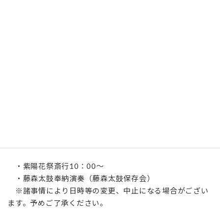
2025年6月1日（日）から約１ヶ月間
※開花状況により変更されることがありますのでご注意く
ださい。
時間
9：00～17：00
入苑初穂料
500円（30名以上の団体は450円）
6月15日（日）紫陽花まつりについて
・紫陽花祭斎行10：00～
・藤森太鼓奉納演奏（藤森太鼓保存会）
※諸事情により日時等の変更、中止になる場合がござい
ます。予めご了承ください。