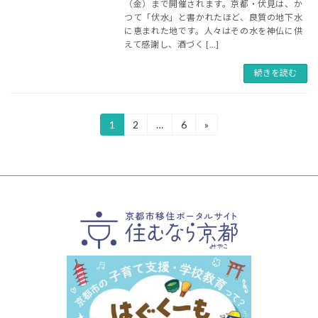
（金）まで開催されます。京都・伏見は、か
つて「伏水」と書かれたほど、良質の地下水
に恵まれた地です。人々はその水を神仏に供
えて感謝し、酒づく […]
続きを読む
投
1
2
…
6
»
固
固
固
定
定
定
稿
ペ
ペ
ペ
ー
ー
ー
の
ジ
ジ
ジ
ペ
ー
ジ
送
り