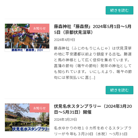
続きを読む
藤森神社「藤森祭」2024年5月1日～5月
お知らせ
5日（京都伏見深草）
2024年4月9日
藤森神社（ふじのもりじんじゃ）は伏見深草
の地に平安遷都以前より鎮座する古社。勝運
と馬の神様として広く信仰を集めています。
菖蒲の節句（端午の節句）発祥の神社として
も知られています。 いにしえより、端午の節
句には邪気払いに菖 […]
続きを読む
伏見名水スタンプラリー（2024年3月20
お知らせ
日～5月31日）開催
2024年3月29日
名水ゆかりの地１０カ所をめぐるスタンプラ
リーが今年も３月20日（水祝）～5月31日