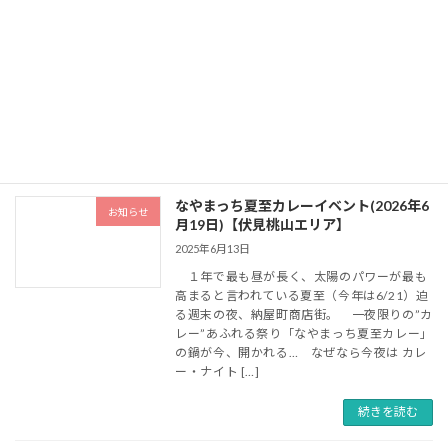
京都市伏見区、宇治市、八幡市、枚方市は
かつて主要な交通手段であった舟運で繋がっ
ており、人や物、情報が行き来するなかで賑
わいが生まれ、それぞれが個性豊かなまちを
発展させてきました。 2025年10月に舟運
の航路であった宇 […]
続きを読む
なやまっち夏至カレーイベント(2026年6
お知らせ
月19日)【伏見桃山エリア】
2025年6月13日
１年で最も昼が長く、太陽のパワーが最も
高まると言われている夏至（今年は6/21）迫
る週末の夜、納屋町商店街。 一夜限りの”カ
レー”あふれる祭り「なやまっち夏至カレー」
の鍋が今、開かれる… なぜなら今夜は カレ
ー・ナイト […]
続きを読む