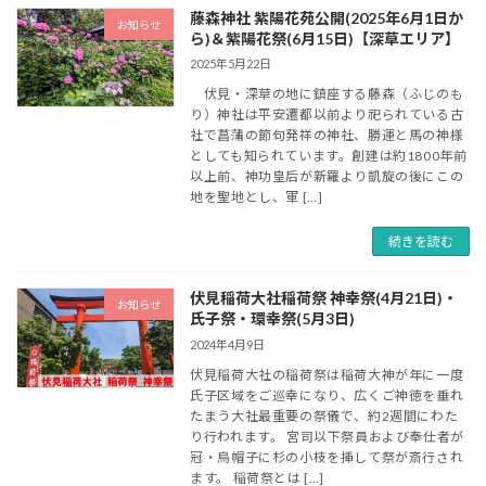
藤森神社 紫陽花苑公開(2025年6月1日か
お知らせ
ら)＆紫陽花祭(6月15日)【深草エリア】
2025年5月22日
伏見・深草の地に鎮座する藤森（ふじのも
り）神社は平安遷都以前より祀られている古
社で菖蒲の節句発祥の神社、勝運と馬の神様
としても知られています。創建は約1800年前
以上前、神功皇后が新羅より凱旋の後にこの
地を聖地とし、軍 […]
続きを読む
伏見稲荷大社稲荷祭 神幸祭(4月21日)・
お知らせ
氏子祭・環幸祭(5月3日)
2024年4月9日
伏見稲荷大社の稲荷祭は稲荷大神が年に一度
氏子区域をご巡幸になり、広くご神徳を垂れ
たまう大社最重要の祭儀で、約2週間にわた
り行われます。 宮司以下祭員および奉仕者が
冠・烏帽子に杉の小枝を挿して祭が斎行され
ます。 稲荷祭とは […]