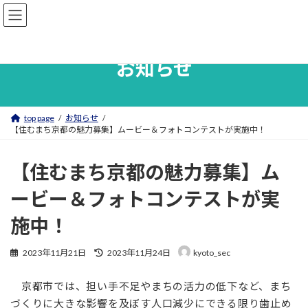
コ
ナ
住むまち伏見
ン
ビ
テ
ゲ
ン
ー
ツ
シ
お知らせ
へ
ョ
ス
ン
キ
に
ッ
移
top page
お知らせ
プ
動
【住むまち京都の魅力募集】ムービー＆フォトコンテストが実施中！
【住むまち京都の魅力募集】ム
ービー＆フォトコンテストが実
施中！
最
2023年11月21日
2023年11月24日
kyoto_sec
終
更
京都市では、担い手不足やまちの活力の低下など、まち
新
日
づくりに大きな影響を及ぼす人口減少にできる限り歯止め