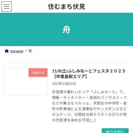
コ
ナ
住むまち伏見
ン
ビ
テ
ゲ
ン
ー
ツ
シ
舟
へ
ョ
ス
ン
キ
に
ッ
移
top page
舟
プ
動
11/8(土)ふしみなーとフェスタ２０２５
お知らせ
【中書島駅エリア】
2025年10月21日
伏見港の賑わいエリア「ふしみなーと」で、
物販・キッチンカー・各地のパンやスイーツ
などが集まるマルシェ、伏見区の中学校・高
校の吹奏楽による演奏会やキッズダンスなど
のステージ、幻想的な和ろうそくの灯りが夜
の伏見港を染める伏見 […]
続きを読む